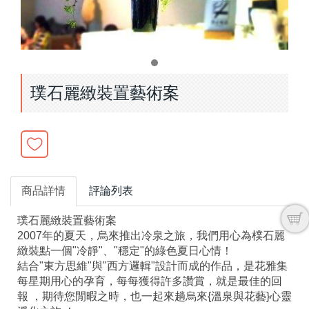
璞石麗緻裝置藝術案
商品詳情
評論列表
璞石麗緻裝置藝術案
2007年的夏天，烏來推出冷泉之旅，我們用心為樸石麗
緻裝點一個"冷靜"、"穩定"的綠色夏日心情！
結合"東方思維"與"西方邏輯"設計而成的作品，是花雅集
每星期用心的孕育，每每獲得許多讚賞，就是最佳的回
報 ，期待您閒暇之時，也一起來趟烏來{溫泉與花藝}心靈