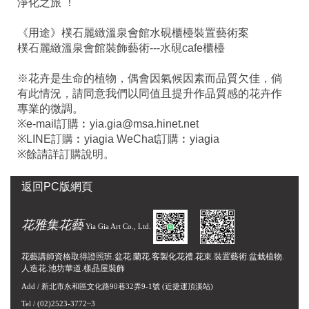
淨化之旅 ！
《用途》樸石麗緻溫泉會館水硯櫃檯裝置藝術案
樸石麗緻溫泉會館裝飾藝術---水硯cafe櫃檯
※花卉是生命的植物，偶會因氣候因素而品質欠佳，倘
有此情況，請同意我們以同值且提升作品質感的花卉作
專業的微調。
※e-mail訂購︰yia.gia@msa.hinet.net
※LINE訂購︰yiagia WeChat訂購︰yiagia
※餘請詳訂購說明。
返回PC版網頁
花雅集花藝
Yia Gia Art Co., Ltd.
花藝講師資格取得證照班.盆花.蘭花.客製化花禮.花束.裝置藝術.盆栽植物.
人造花.池坊華道.樣品屋裝飾
Add /
新北市永和區文化路90巷32弄9-1號
(近捷運頂溪站)
Tel / (02)2523-3772~3