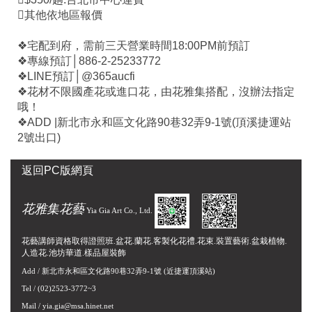
其他依地區報價
❖宅配到府，需前三天營業時間18:00PM前預訂
❖專線預訂│886-2-25233772
❖LINE預訂│@365aucfi
❖花材不限國產花或進口花，由花雅集搭配，沒辦法指定
哦！
❖ADD |新北市永和區文化路90巷32弄9-1號(頂溪捷運站
2號出口)
返回PC版網頁
花雅集花藝
Yia Gia Art Co., Ltd.
花藝講師資格取得證照班.盆花.蘭花.客製化花禮.花束.裝置藝術.盆栽植物.
人造花.池坊華道.樣品屋裝飾
Add /
新北市永和區文化路90巷32弄9-1號
(近捷運頂溪站)
Tel / (02)2523-3772~3
Mail /
yia.gia@msa.hinet.net