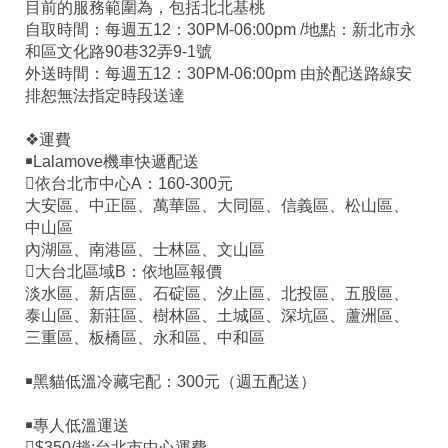
目前的服務範圍為，包括北北基桃
自取時間：每週五12：30PM-06:00pm /地點：新北市永
和區文化路90巷32弄9-1號
外送時間：每週五12：30PM-06:00pm 由於配送路線安
排恕無法指定時段送達
❖運費
￭Lalamove機車快遞配送
依台北市中心A：160-300元
大安區、中正區、萬華區、大同區、信義區、松山區、
中山區
內湖區、南港區、士林區、文山區
大台北區域B：依地區報價
淡水區、新店區、石碇區、汐止區、北投區、五股區、
泰山區、新莊區、樹林區、土城區、深坑區、蘆洲區、
三重區、板橋區、永和區、中和區
￭黑貓低溫冷藏宅配：300元（週五配送）
￭專人低溫運送
$350/趟:台北市中心運費