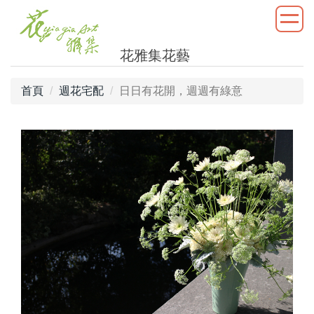
花雅集花藝
首頁
週花宅配
日日有花開，週週有綠意