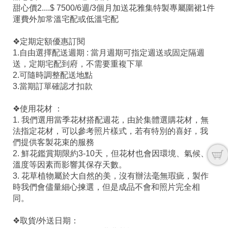
甜心價2....$ 7500/6週/3個月加送花雅集特製專屬圍裙1件
運費外加常溫宅配或低溫宅配
❖定期定額優惠訂閱
1.自由選擇配送週期 : 當月週期可指定週送或固定隔週
送，定期宅配到府，不需要重複下單
2.可隨時調整配送地點
3.當期訂單確認才扣款
❖使用花材 ：
1. 我們選用當季花材搭配週花，由於集體選購花材，無
法指定花材，可以參考照片樣式，若有特別的喜好，我
們提供客製花束的服務
2. 鮮花鑑賞期限約3-10天，但花材也會因環境、氣候、
溫度等因素而影響其保存天數。
3. 花草植物屬於大自然的美，沒有辦法毫無瑕疵，製作
時我們會儘量細心揀選，但是成品不會和照片完全相
同。
❖取貨/外送日期：