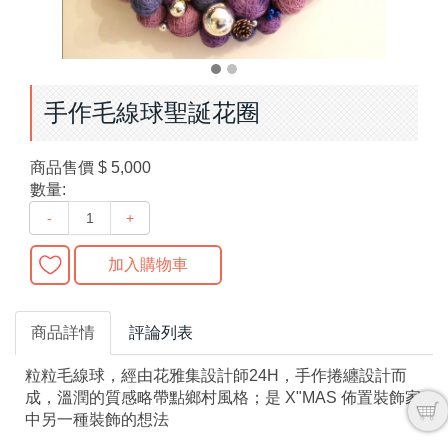
手作毛線球聖誕花圈
商品售價
$ 5,000
數量:
-
+
加入購物車
商品詳情
評論列表
粒粒毛線球，經由花雅集設計師24H，手作捲纏設計而
成，溫潤的質感略帶點鄉村風格；是 X"MAS 佈置裝飾家
中另一種裝飾的想法