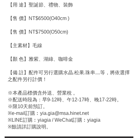
【用 途】聖誕節、禮物、裝飾
【售 價】NT$6500(O40cm )
【售 價】NT$7500(O50cm)
【主素材】毛線
【顏 色】雅紫、湖綠、咖啡金
【備 註】配件可另行選購水晶.松果.珠串....等，將依選擇
之配件另行計價！
※本產品標價含外送、營業稅 。
※配送時段為：早9-12時、午12-17時、晚17-22時。
※限10天前預訂。
※e-mail訂購︰yia.gia@msa.hinet.net
※LINE訂購︰yiagia / WeChat訂購︰yiagia
※餘請詳訂購說明。