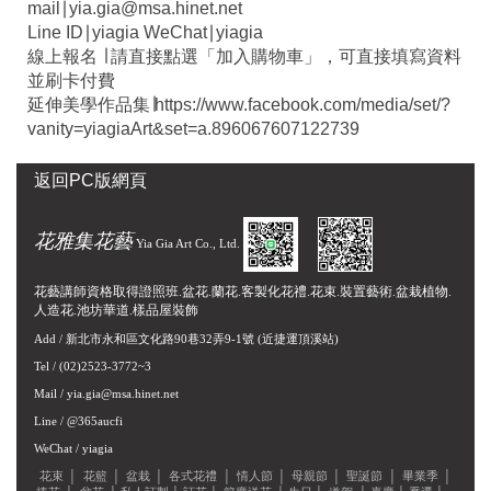
mail∣yia.gia@msa.hinet.net
Line ID∣yiagia WeChat∣yiagia
線上報名 ∣ 請直接點選「加入購物車」，可直接填寫資料
並刷卡付費
延伸美學作品集∣https://www.facebook.com/media/set/?
vanity=yiagiaArt&set=a.896067607122739
返回PC版網頁
花雅集花藝
Yia Gia Art Co., Ltd.
花藝講師資格取得證照班.盆花.蘭花.客製化花禮.花束.裝置藝術.盆栽植物.
人造花.池坊華道.樣品屋裝飾
Add /
新北市永和區文化路90巷32弄9-1號
(近捷運頂溪站)
Tel / (02)2523-3772~3
Mail /
yia.gia@msa.hinet.net
Line / @365aucfi
WeChat / yiagia
花束
│
花籃
│
盆栽
│
各式花禮
│
情人節
│
母親節
│
聖誕節
│
畢業季
│