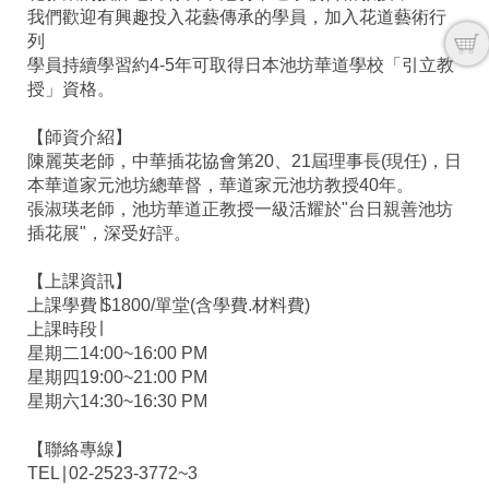
我們歡迎有興趣投入花藝傳承的學員，加入花道藝術行
列
學員持續學習約4-5年可取得日本池坊華道學校「引立教
授」資格。
【師資介紹】
陳麗英老師，中華插花協會第20、21屆理事長(現任)，日
本華道家元池坊總華督，華道家元池坊教授40年。
張淑瑛老師，池坊華道正教授一級活耀於"台日親善池坊
插花展"，深受好評。
【上課資訊】
上課學費∣$1800/單堂(含學費.材料費)
上課時段∣
星期二14:00~16:00 PM
星期四19:00~21:00 PM
星期六14:30~16:30 PM
【聯絡專線】
TEL∣02-2523-3772~3