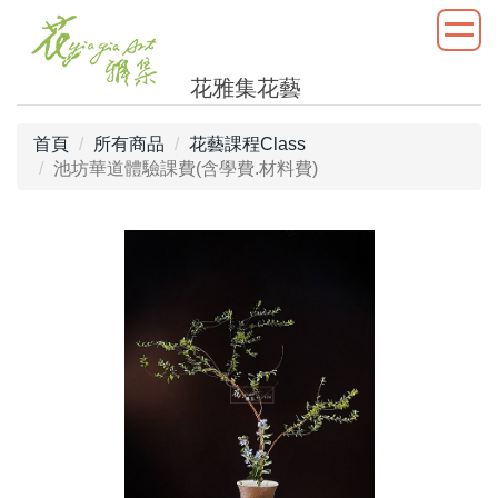
花雅集花藝
首頁
所有商品
花藝課程Class
池坊華道體驗課費(含學費.材料費)