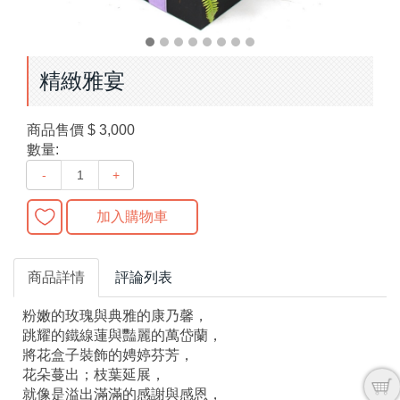
精緻雅宴
商品售價
$ 3,000
數量:
-
+
加入購物車
商品詳情
評論列表
粉嫩的玫瑰與典雅的康乃馨，
跳耀的鐵線蓮與豔麗的萬岱蘭，
將花盒子裝飾的娉婷芬芳，
花朵蔓出；枝葉延展，
就像是溢出滿滿的感謝與感恩，