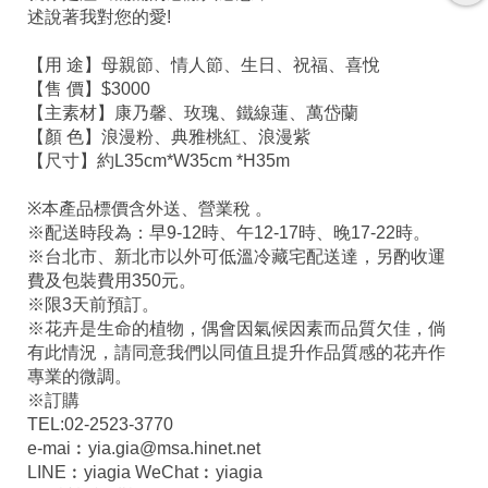
述說著我對您的愛!
【用 途】母親節、情人節、生日、祝福、喜悅
【售 價】$3000
【主素材】康乃馨、玫瑰、鐵線蓮、萬岱蘭
【顏 色】浪漫粉、典雅桃紅、浪漫紫
【尺寸】約L35cm*W35cm *H35m
※本產品標價含外送、營業稅 。
※配送時段為：早9-12時、午12-17時、晚17-22時。
※台北市、新北市以外可低溫冷藏宅配送達，另酌收運
費及包裝費用350元。
※限3天前預訂。
※花卉是生命的植物，偶會因氣候因素而品質欠佳，倘
有此情況，請同意我們以同值且提升作品質感的花卉作
專業的微調。
※訂購
TEL:02-2523-3770
e-mai︰yia.gia@msa.hinet.net
LINE︰yiagia WeChat︰yiagia