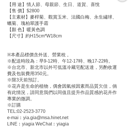
【用 途】情人節、母親節、生日、道賀、喜悅
【售 價】$2800
【主素材】麥桿菊、觀賞玉米、法國白梅、永生繡球、
蠟菊、瑰柏翠護手霜
【顏 色】暖黃色調
【尺寸】約H15cm*W18cm
※本產品標價含外送、營業稅 。
※配送時段為：早9-12時、午12-17時、晚17-22時。
※台北市、新北市以外可低溫冷藏宅配送達，另酌收運
費及包裝費用350元。
※限3天前預訂。
※花卉是生命的植物，偶會因氣候因素而品質欠佳，倘
有此情況，請同意我們以同值且提升作品質感的花卉作
專業的微調。
※訂購
TEL:02-2523-3770
e-mai︰yia.gia@msa.hinet.net
LINE︰yiagia WeChat︰yiagia