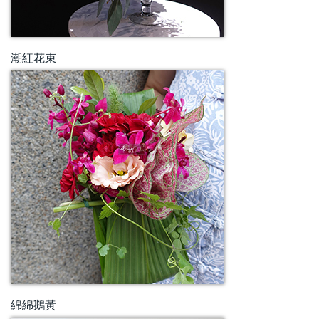
潮紅花束
綿綿鵝黃