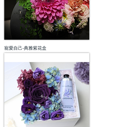
寵愛自己-典雅紫花盒